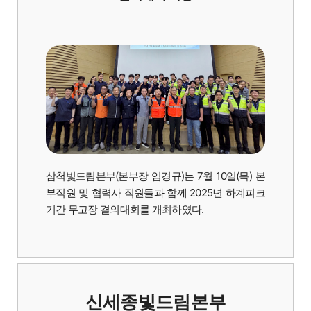
삼척빛드림본부(본부장 임경규)는 7월 10일(목) 본
부직원 및 협력사 직원들과 함께 2025년 하계피크
기간 무고장 결의대회를 개최하였다.
신세종빛드림본부