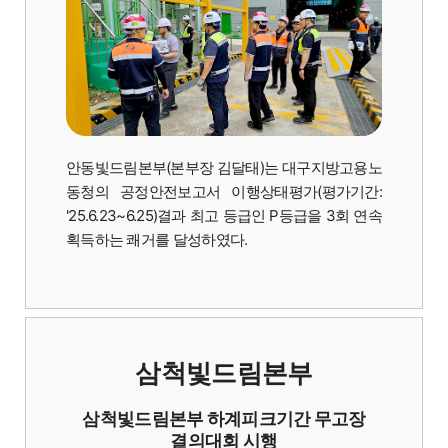
안동빛드림본부(본부장 김달태)는 대구지방고용노
동청의 공정안전보고서 이행상태평가(평가기간:
'25.6.23~6.25)결과 최고 등급인 P등급을 3회 연속
획득하는 쾌거를 달성하였다.
삼척빛드림본부
삼척빛드림본부 하계피크기간 무고장
결의대회 시행