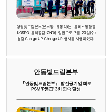
영월빛드림본부(본부장 유동석)는 윤리소통활동
'KOSPO 윤리공감-ON'의 일환으로 7월 23일(수)
'청렴 Charge UP, Change UP' 행사를 시행하였다.
안동빛드림본부
『안동빛드림본부』 발전공기업 최초
PSM 'P등급' 3회 연속 달성