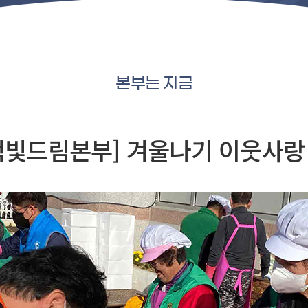
본부는 지금
척빛드림본부] 겨울나기 이웃사랑