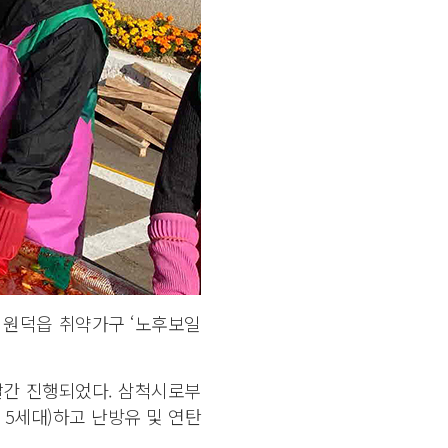
 원덕읍 취약가구 ‘노후보일
달간 진행되었다. 삼척시로부
 5세대)하고 난방유 및 연탄