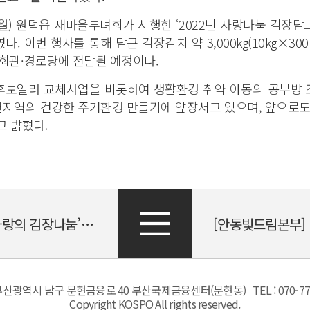
(월) 원덕읍 새마을부녀회가 시행한 ‘2022년 사랑나눔 김장담
 이번 행사를 통해 담근 김장김치 약 3,000kg(10kg×3
을회관·경로당에 전달될 예정이다.
보일러 교체사업을 비롯하여 생활환경 취약 아동의 공부방 조
주변지역의 건강한 주거환경 만들기에 앞장서고 있으며, 앞으로도
고 밝혔다.
[신세종빛드림건설본부] 지역주민과 함께하는 ‘사랑의 김장나눔’ 봉사활동 시행
0 부산광역시 남구 문현금융로 40 부산국제금융센터(문현동)
TEL : 070-7
Copyright KOSPO All rights reserved.