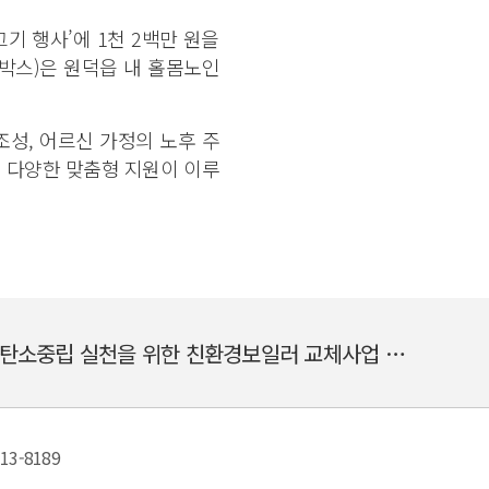
그기 행사’에 1천 2백만 원을
00박스)은 원덕읍 내 홀몸노인
성, 어르신 가정의 노후 주
 다양한 맞춤형 지원이 이루
[안동빛드림본부] 탄소중립 실천을 위한 친환경보일러 교체사업 시행
713-8189