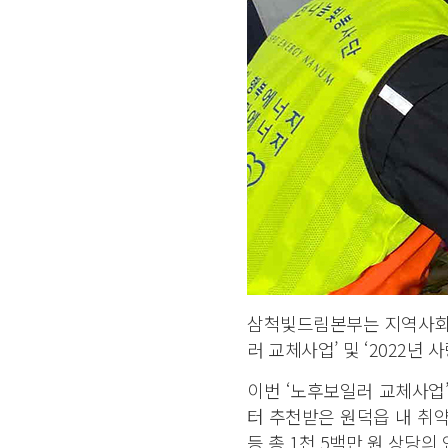
삼척빛드림본부는 지역사회의
러 교체사업’ 및 ‘2022년
이번 ‘노후보일러 교체사업
터 추천받은 원덕읍 내 취약
등 총 1천 5백만 원 상당