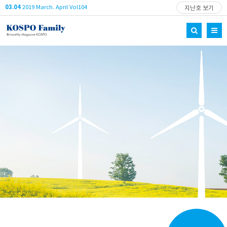
03.04
2019 March. April Vol104
지난호 보기
Project 3030
Happy energy
Power UP 2019
독자참여