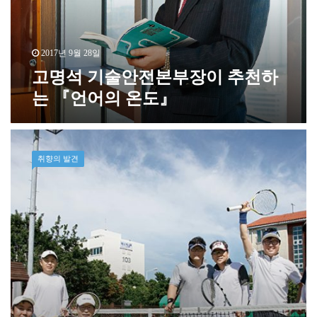
2017년 9월 28일
고명석 기술안전본부장이 추천하
는 『언어의 온도』
취향의 발견