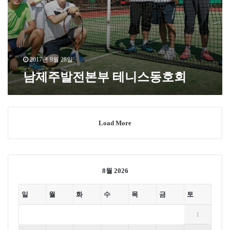
2017년 9월 28일
남제주발전본부 테니스동호회
Load More
8월 2026
일
월
화
수
목
금
토
1