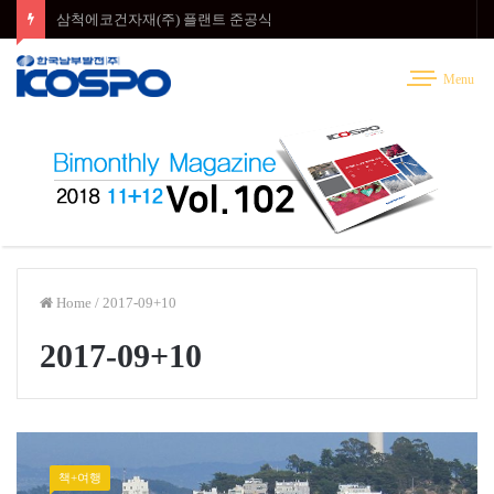
정암풍력 시찰
Menu
Home
/
2017-09+10
2017-09+10
책+여행