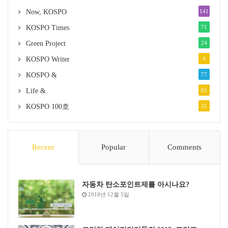
Now, KOSPO
141
KOSPO Times
71
Green Project
24
KOSPO Writer
4
KOSPO &
77
Life &
61
KOSPO 100호
31
Recent
Popular
Comments
자동차 탄소포인트제를 아시나요?
2018년 12월 5일