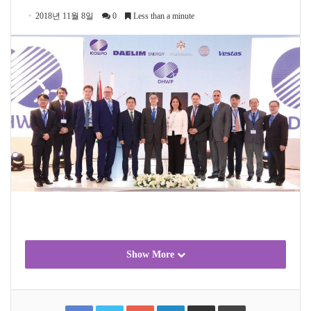
2018년 11월 8일
0
Less than a minute
Show More
F
T
G
L
S
P