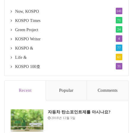
Now, KOSPO
141
KOSPO Times
71
Green Project
24
KOSPO Writer
4
KOSPO &
77
Life &
61
KOSPO 100호
31
Recent
Popular
Comments
자동차 탄소포인트제를 아시나요?
2018년 12월 5일