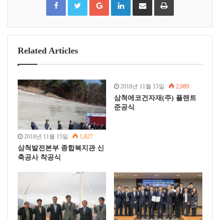
a
w
o
i
h
r
c
i
o
n
a
i
e
t
g
k
r
n
b
t
l
e
e
t
o
e
e
d
v
o
r
+
I
i
k
n
a
E
m
a
Related Articles
i
l
2018년 11월 15일
2,089
삼척에코건자재(주) 플랜트
준공식
2018년 11월 15일
1,827
삼척발전본부 종합복지관 신
축공사 착공식