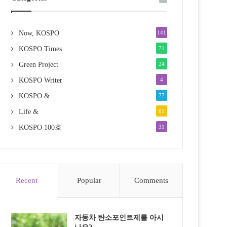
Now, KOSPO
141
KOSPO Times
71
Green Project
24
KOSPO Writer
4
KOSPO &
77
Life &
61
KOSPO 100호
31
Recent
Popular
Comments
자동차 탄소포인트제를 아시