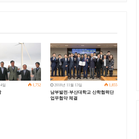
r
+
I
i
n
a
E
m
a
i
l
14일
1,752
2018년 11월 13일
1,855
찰
남부발전-부산대학교 산학협력단
업무협약 체결