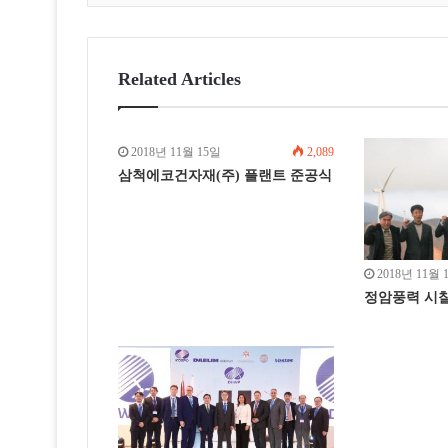
o
k
Related Articles
2018년 11월 15일
2,089
삼척에코건자재(주) 플랜트 준공식
2018년 11월 
정암풍력 시