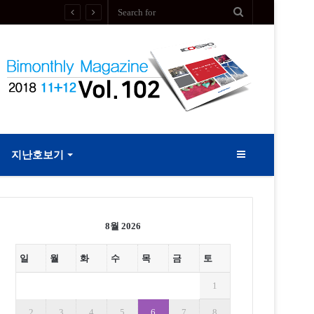
지난호보기
Sidebar
8월 2026
일
월
화
수
목
금
토
1
2
3
4
5
6
7
8