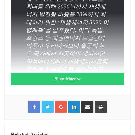
확대를 위해 2030년까지 재생에
너지 발전량 비중을 20%까지 확
대하기 위한 ‘재생에너지 3020 이
행계획’을 발표했다. 이미 독일,
프랑스 등 재생에너지 보급량과
비중이 우리나라보다 월등히 높
은 국가에서 전통적인 에너지인
화석에너지에서 재생에너지로의
전환을 지속적으로 확대해가고
있는 현 추세를 감안하면 정부의
Show More
재생에너지 3020 이행계획은 획
기적인 정책이라는 표현보다 국
제적인 에너지전환 패러다임에
F
T
G
L
S
P
a
w
o
i
h
r
우리나라도 동참하겠다는 강한
c
i
o
n
a
i
e
t
g
k
r
n
b
t
l
e
e
t
의지 표현이 아닐까?
o
e
e
d
v
o
r
+
I
i
k
n
a
E
글 이연상 한국에너지공단 신재생에너
m
a
Related Articles
지센터 국민참여사업실 차장 그림 이은