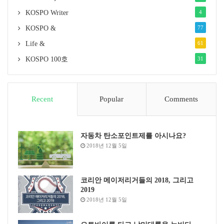
형 프로젝트 추진, 선제적 계통보강 시스템 마련 등을 계
KOSPO Writer
4
획하고 있다.
KOSPO &
77
Life &
61
KOSPO 100호
31
Recent
Popular
Comments
자동차 탄소포인트제를 아시나요?
2018년 12월 5일
코리안 메이저리거들의 2018, 그리고
2019
2018년 12월 5일
앞으로 해결해야 할 문제점은?