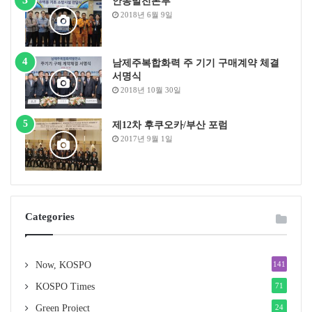
안동발전본부
과 바이오(16%)의 비중이 70% 이상을 차지한다. 풍력
2018년 6월 9일
(4%), 태양광(13%) 등을 크게 상회해 특정 재생에너지원
에 지나치게 편중돼 있음을 알 수 있다.
최근 정부는 재생에너지 보급을 확대하기 위해 2017년 12
남제주복합화력 주 기기 구매계약 체결
월 ‘재생에너지 3020 이행계획(이하 이행계획)’을 발표했
서명식
2018년 10월 30일
다. 현재까지 나온 정부의 재생에너지 관련 정책 중에서
가장 비중 있게 재생에너지 보급에 정부의 의지를 표명한
제12차 후쿠오카/부산 포럼
것으로, 정부는 이행계획에 따라 2030년까지 전력생산의
2017년 9월 1일
20%를 재생에너지로 충당할 계획이다. 이행계획에서 태
양광과 풍력 비중을 2016년 각각 13.1%, 4.3%에서 2030
년 34.8%, 32.2%로 확대할 예정이며 바이오·폐기물 비중
을 2016년 74.1%에서 2030년 29.5%로 축소할 계획이다.
Categories
정부가 발표한 이행계획을 무리 없이 추진하려면 화석연
료를 이용하는 발전 방식의 비중 축소는 불가피하며 태양
광과 풍력 보급이 확대될 수 있도록 이들 재생에너지원의
Now, KOSPO
141
경제성, 수용성, 환경성 측면의 기반을 반드시 확보해야
KOSPO Times
71
한다. 이를 위해 정부는 이행계획에서 국민 참여형 발전
Green Project
24
사업 확대, 지역에 이익이 환원될 수 있는 공공 주도의 대