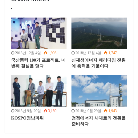
i
l
호
태양광과 풍력 발전에 집중된 재생에너지 설비투자
글로벌 에너지시장은 화석에너지에서 재생에너지 등 청
정에너지로 전환이 가속화되고 있는 상황이다. 2016년 에
2018년 12월 4일
1,903
2018년 12월 4일
1,747
너지 신규설비 투자 현황을 보면 전 세계 재생에너지 신
국산풍력 100기 프로젝트, 네
신재생에너지 패러다임 전환
규설비 투자 비중은 전체의 67.5%(2,970억 달러)에 달하
번째 결실을 맺다
에 총력을 기울이다
고, OECD 국가 등 선진국의 재생에너지 신규설비 투자
비중은 이보다 높은 75.8%(1,440억 달러)인 것을 봐도
(IEA World energy investment, 2017) 알 수 있다.
전 세계 재생에너지 설비투자는 주로 태양광과 풍력 발전
에 집중됐다(2017년 재생에너지 전 세계 현황 보고서:
2018년 9월 29일
3,169
2018년 9월 29일
1,943
REN21, 2017). 국제재생에너지기구(International
KOSPO영남파워
청정에너지 시대로의 전환을
Renewable Energy Agency, IRENA)의 발표 자료에 따르면
준비하다
태양광의 경우 2000년 초 1GW 수준에서 2016년
295.9GW로 발전설비 용량이 큰 폭으로 상승했으며 연평