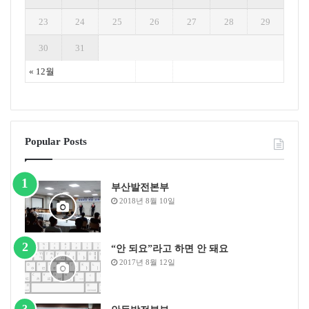
2015 풍력 분야에 한정해 2019년까지 제도를 추진하고
23
24
25
26
27
28
29
있다. 그 밖에 투자세액 공제, 재생에너지 연료 혼합의무
화 제도 등 다양한 제도를 도입했다.
30
31
« 12월
재생에너지 3020 이행계획 발표한 우리나라
2016년을 기준으로 우리나라의 신재생에너지 생산량은
총 4,298천TOE이며, 비중은 1.5% 수준이다. OECD 평균
비중인 9.9%보다 매우 낮은 수준으로 전체 OECD 35개국
Popular Posts
중 최하위다. 재생에너지 발전량 기준으로 보면 우리나라
는 15,884GWh이며 비중은 2.8%다. OECD 평균 비중인
23.7%보다 매우 낮으며 OECD 35개국 중 34위로 최하위
부산발전본부
2018년 8월 10일
수준이라 할 수 있다. 국제 신재생에너지 정책 변화 및 시
장분석(한국에너지경제연구원, 2018)에 따르면 발전 부
문의 재생에너지 비중은 캐나다 65%, 덴마크 60.5%, 독일
“안 되요”라고 하면 안 돼요
29.3%, 프랑스 17.6% 수준으로 우리나라와 비교하면 재
2017년 8월 12일
생에너지 발전량 비중이 월등히 높은 상황이다. 우리나라
의 재생에너지원별 발전량 비중을 살펴보면 폐기물(58%)