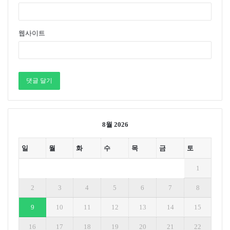
의 풍력발전 비중은 약 11.1%(39TWh)로 석탄발전 비중
9.3%(31TWh)를 이미 2016년에 넘어섰다. 독일은 2050년
웹사이트
까지 전체 발전량의 80% 이상을 재생에너지로 공급하기
위한 재생에너지법을 2011년 제정했으며 재생에너지 발
전량 비중은 2010년 15%에서 2016년 28%로 확대됐다.
또 재생에너지 생산단가 하락을 유도하기 위하여 경매입
찰제도를 도입했으며, 2015년 태양광, 2017년 풍력, 바이
오 등에 확대 적용하고 있다. 프랑스는 에너지전환법
(2015년 8월)을 마련해 2030년까지 발전량의 40%를 재생
8월 2026
에너지로 보급한다는 목표를 수립했다. 2000년부터 FIT
제도를 실시하고 있으며 2016년에는 100kW 이상의 태양
일
월
화
수
목
금
토
광에 경쟁입찰제도를 도입했다. 프랑스 정부는 2017년 신
정부 재생에너지 전략을 수립해 재생에너지 규제 완화 및
1
R&D 강화, ESS 육성 등을 발표했다. 미국은 캘리포니아,
2
3
4
5
6
7
8
하와이, 뉴욕 등 개별 주에서 RPS제도를 도입, 추진하고
9
10
11
12
13
14
15
있으며 발전량당 일정금액의 법인세를 환급해주는 생산
세액공제를 시행 중이다. 이 제도는 2013년 일몰됐다가
16
17
18
19
20
21
22