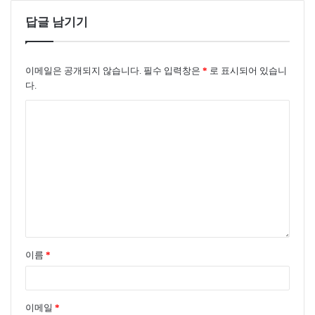
균 41% 수준으로 증가하고 있다. 풍력 설비도 2000년
답글 남기기
17.3GW에서 2016년 467.1GW로 증가했고 연평균 23%에
이르는 신규설비가 설치된 것으로 파악됐다.
2016년 세계 지역별 재생에너지 투자의 대부분은 중국으
이메일은 공개되지 않습니다.
필수 입력창은
*
로 표시되어 있습니
다.
로, 전체 재생에너지 투자비에서 32%를 차지했고 뒤이어
유럽(25%), 미국(19%), 중동·아프리카(3%) 순이었다. 특
히 선진국에서는 풍력발전에 투자를 확대하고 있으며
2016년에는 전년 대비 13% 증가한 606억 달러 수준인 것
으로 나타났다. 반면 개발도상국에서는 27% 감소해 516
억 달러였다.
전 세계가 주목하는 재생에너지
영국은 2020년까지 재생에너지 발전 비중 30% 보급을 목
표로 하고 있다. 특히 해상풍력에 집중적으로 투자하고
이름
*
있으며 2009년 해상풍력 계획입지제도를 도입해 세계 최
대의 해상풍력 발전단지를 운영하고 있다. 2016년 현재
영국의 해상풍력 누적설비용량은 5.2GW에 달한다. 영국
이메일
*