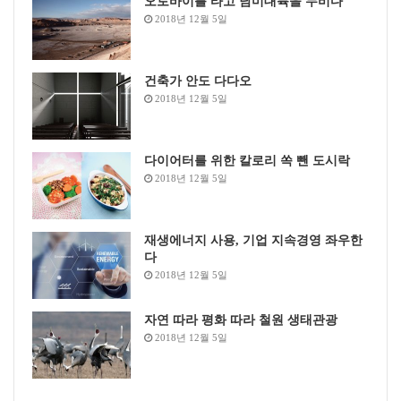
오토바이를 타고 남미대륙을 누비다
첫째, 주민수용성 확보다. 그간 우리나라의 재생에너지
2018년 12월 5일
보급은 자본과 정보력이 있는 사업자가 중심이 되어 추진
해왔다. 이로 인하여 발전소 부지 인근 지역 주민과 잦은
마찰로 공사가 중단되거나 취소되는 사태가 발생했다. 주
건축가 안도 다다오
2018년 12월 5일
민수용성 악화가 원인이라 할 수 있다.
재생에너지 3020 이행계획을 무리 없이 추진하기 위해서
는 지역주민에게 신재생에너지 사업의 주체 또는 일원으
다이어터를 위한 칼로리 쏙 뺀 도시락
로서 역할과 책임을 다하고 사업 이익을 공유할 수 있는
2018년 12월 5일
다양한 사업모델(펀드 등)을 개발, 추진해야 한다.
둘째, 재생에너지 기술력 확보도 중요하다. 2016년 한국
에너지기술평가원에서 추진한 우리나라의 태양광 및 풍
재생에너지 사용, 기업 지속경영 좌우한
다
력 등 재생에너지 기술 수준을 보면 유럽 등 선진국에 비
2018년 12월 5일
하여 매우 낮은 것으로 나타났다. 그 이유로 다양한 의견
이 제시될 수 있으나 우리나라의 시장 규모가 크지 않고
자연 따라 평화 따라 철원 생태관광
재생에너지 제조기업의 역사가 짧으며 기업 대부분이 영
2018년 12월 5일
세하다는 점도 원인이라 할 수 있다. 태양광의 경우는 한
화큐셀, OCI 같은 기업이 세계시장에서 선전하고 있으나