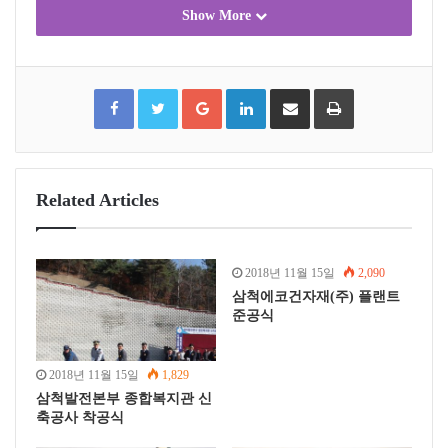
Show More
F
T
G
L
S
P
a
w
o
i
h
r
c
i
o
n
a
i
e
t
g
k
r
n
b
t
l
e
e
t
o
e
e
d
v
o
r
+
I
i
k
n
a
E
m
a
Related Articles
i
l
2018년 11월 15일
2,090
삼척에코건자재(주) 플랜트
준공식
2018년 11월 15일
1,829
삼척발전본부 종합복지관 신
축공사 착공식