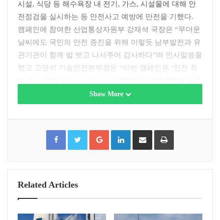
시설, 식당 등 해수욕장 내 전기, 가스, 시설물에 대해 안
전점검을 실시하는 등 안전사고 예방에 만전을 기했다.
캠페인에 참여한 산업통상자원부 강재석 국장은 “무더운
날씨에도 국민의 안전 증진을 위해 이렇듯 남부발전과 유
관기관이 함께 발 벗고 나서주어 감사하다”며 인사말씀을
했고 고명석 기술안전본부장은 “이번 캠페인은 ‘안전 최
우선, 사람이 우선이다’라는 남부발전의 안전방침을 실천
하는 한편, 국민과 안전의식을 공유하고자 마련했다”고
Show More
말했다.
석탄재 재활용 용도 확대 MOU 체결
F
T
G
L
S
P
a
w
o
i
h
r
c
i
o
n
a
i
삼척발전본부는 8월 1일 본부 창조룸에서 한일시멘트와
e
t
g
k
r
n
b
t
l
e
e
t
o
e
e
d
v
삼척발전본부 석탄재(바닥재) 재활용 용도 확대를 위한
o
r
+
I
i
k
n
a
양해각서(MOU)를 체결했다. 이날 체결된 양해각서
E
m
a
(MOU)는 삼척발전본부의 바닥재를 기존 용도와 다른 슬
Related Articles
i
l
래그 시멘트용 석고대체재로 재활용하기 위한 협약으로,
발전사 최초로 시행하는 데 의미가 있다.