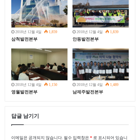
삼척본부 보일러는 노내 탈황 방식으로 인해 석탄재에 다
량의 황(S) 성분이 함유되어 기존의 시멘트 원료 용도로는
부적합하여 새로운 용도 개발이 절실히 요구되는 상황에
서 한일시멘트(포항공장)와 시료 성분 분석, 강도 및 팽창
2018년 12월 4일
1,859
2018년 12월 4일
1,839
성 등을 꾸준히 테스트하여 적합성을 확인한 결과다.
삼척발전본부
안동발전본부
2018년 12월 4일
1,150
2018년 12월 4일
1,489
영월발전본부
남제주발전본부
답글 남기기
이메일은 공개되지 않습니다.
필수 입력창은
*
로 표시되어 있습니