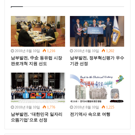
l
2018년 8월 10일
1,216
2018년 8월 10일
1,202
남부발전, 中企 동유럽 시장
남부발전, 정부혁신평가 우수
판로개척 지원 선도
기관 선정
2018년 8월 10일
1,776
2018년 8월 10일
1,225
남부발전, ‘대한민국 일자리
전기역사 속으로 여행
으뜸기업’으로 선정