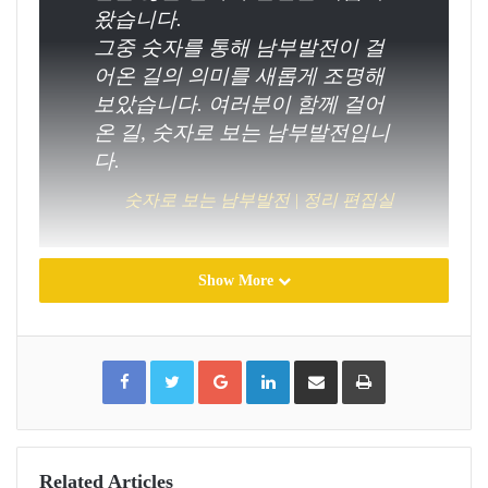
왔습니다.
그중 숫자를 통해 남부발전이 걸
어온 길의 의미를 새롭게 조명해
보았습니다. 여러분이 함께 걸어
온 길, 숫자로 보는 남부발전입니
다.
숫자로 보는 남부발전 | 정리 편집실
Show More
F
T
G
L
S
P
a
w
o
i
h
r
c
i
o
n
a
i
e
t
g
k
r
n
b
t
l
e
e
t
o
e
e
d
v
o
r
+
I
i
k
n
a
E
m
a
Related Articles
i