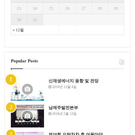
23
24
25
26
27
28
29
30
31
« 12월
Popular Posts
신재생에너지 동향 및 전망
2018년 12월 4일
남제주발전본부
2018년 2월 12일
제10회 으랏차차 효 어울마당