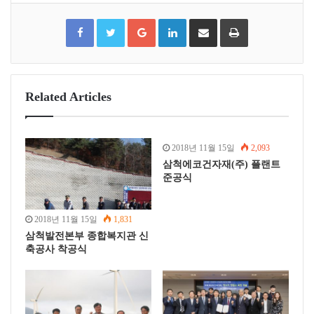
F
T
G
L
S
P
a
w
o
i
h
r
c
i
o
n
a
i
e
t
g
k
r
n
b
t
l
e
e
t
o
e
e
d
v
o
r
+
I
i
k
n
a
E
m
a
Related Articles
i
l
2018년 11월 15일
2,093
삼척에코건자재(주) 플랜트
준공식
2018년 11월 15일
1,831
삼척발전본부 종합복지관 신
축공사 착공식