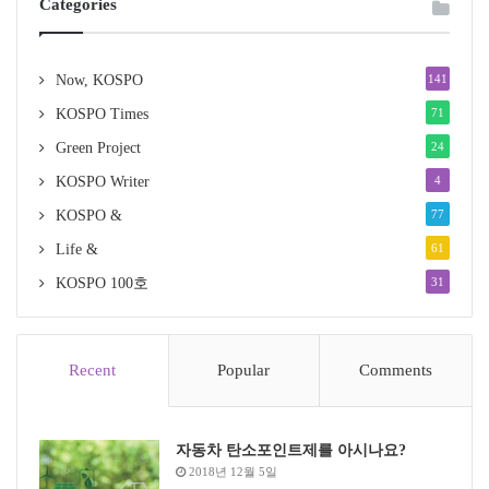
Categories
Now, KOSPO
141
KOSPO Times
71
Green Project
24
KOSPO Writer
4
KOSPO &
77
Life &
61
KOSPO 100호
31
Recent
Popular
Comments
자동차 탄소포인트제를 아시나요?
2018년 12월 5일