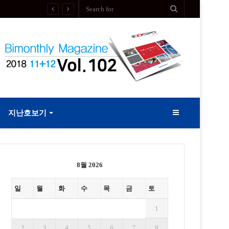
지난호보기
Sidebar
8월 2026
일
월
화
수
목
금
토
1
2
3
4
5
6
7
8