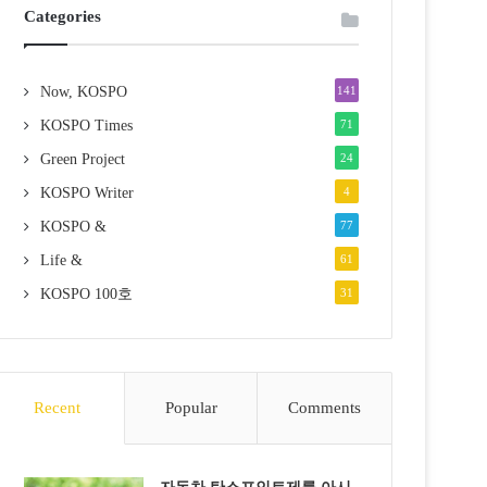
Categories
Now, KOSPO
141
KOSPO Times
71
Green Project
24
KOSPO Writer
4
KOSPO &
77
Life &
61
KOSPO 100호
31
Recent
Popular
Comments